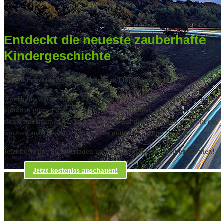
Entdeckt die neueste zauberhafte
Kindergeschichte
„
Hexe Fritzi und
das Glitzern vom Thüringer Meer
“
Am Hohenwarte Stausee ist der Sommerfunke verschwunden – und
plötzlich glitzert das Thüringer Meer nicht mehr. Hexe Fritzi macht
sich gemeinsam mit Wassergeist Saali auf die Suche und entdeckt ein
warmes, märchenhaftes Abenteuer mitten in unserer Region.
Jetzt kostenlos herunterladen und in eine magische Welt eintauchen!
Jetzt kostenlos anschauen!