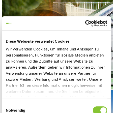
Diese Webseite verwendet Cookies
Wir verwenden Cookies, um Inhalte und Anzeigen zu
personalisieren, Funktionen für soziale Medien anbieten
zu können und die Zugriffe auf unsere Website zu
analysieren. Außerdem geben wir Informationen zu Ihrer
Verwendung unserer Website an unsere Partner für
soziale Medien, Werbung und Analysen weiter. Unsere
Partner führen diese Informationen möglicherweise mit
weiteren Daten zusammen, die Sie ihnen bereitgestellt
haben oder die sie im Rahmen Ihrer Nutzung der Dienste
gesammelt haben.
SaaleStrom Dynamic – Energie, die
Einwilligungsauswahl
Notwendig